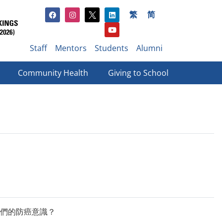
繁
简
Staff
Mentors
Students
Alumni
Community Health
Giving to School​
們的防癌意識？