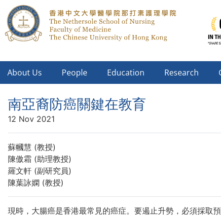
About Us
People
Education
Research
南亞裔防癌關鍵在教育
12 Nov 2021
蘇幗慧 (教授)
陳傲霜 (助理教授)
羅文軒 (副研究員)
陳葉詠嫻 (教授)
現時，大腸癌是香港最常見的癌症。要遏止升勢，必須採取預