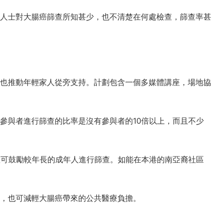
人士對大腸癌篩查所知甚少，也不清楚在何處檢查，篩查率甚
也推動年輕家人從旁支持。計劃包含一個多媒體講座，場地協
參與者進行篩查的比率是沒有參與者的10倍以上，而且不少
確可鼓勵較年長的成年人進行篩查。如能在本港的南亞裔社區
，也可減輕大腸癌帶來的公共醫療負擔。