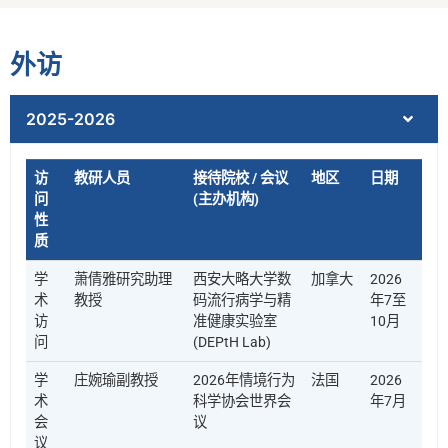
外访
2025-2026
访
教研人员
接待院校 / 会议
地区
日期
问
(主办机构)
性
质
学
萧倩雅研究助理
西安大略大学数
加拿大
2026
术
教授
码流行病学与精
年7至
访
准健康实验室
10月
问
(DEPtH Lab)
学
庄婉瑜副教授
2026年情境行为
法国
2026
术
科学协会世界会
年7月
会
议
议