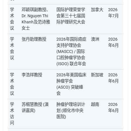
学
邓颖琪副教授、
国际护理荣誉学
加拿大
2026
术
Dr. Nguyen Thi
会第三十七届国
年7月
会
Khanh及范诗雅
际护理研究大会
议
女士
学
张丹助理教授
2026年国际癌症
澳洲
2026
术
支持护理协会
年6月
会
(MASCC) / 国际
议
口腔肿瘤学协会
(ISOO) 联合年会
学
李浩祥教授
2026年美国临床
新加坡
2026
术
肿瘤学会
年6月
会
(ASCO) 突破峰
议
会
学
苏帼慧教授 (演
肿瘤护理培训计
越南
2026
术
讲嘉宾)
划 (顺化市中央
年6月
访
医院)
问