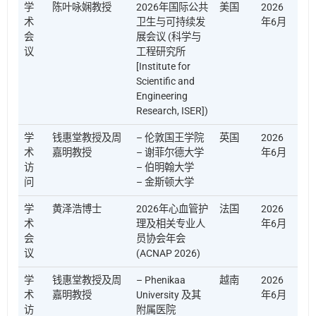
学
陈叶咏娴教授
2026年国际公共
美国
2026
术
卫生与可持续发
年6月
会
展会议 (科学与
议
工程研究所
[Institute for
Scientific and
Engineering
Research, ISER])
学
钱惠堂教授及周
– 伦敦国王学院
英国
2026
术
嘉明教授
– 谢菲尔德大学
年6月
访
– 伯明翰大学
问
– 金斯顿大学
学
黄泽浩博士
2026年心血管护
法国
2026
术
理及相关专业人
年6月
会
员协会年会
议
(ACNAP 2026)
学
钱惠堂教授及周
– Phenikaa
越南
2026
术
嘉明教授
University 及其
年6月
访
附属医院