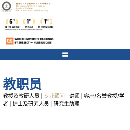
教职员
教授及教研人员
专业顾问
讲师
客座/名誉教授/学
|
|
|
者
护士及研究人员
研究生助理
|
|