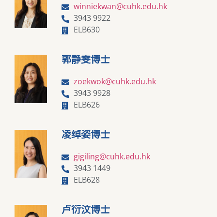
winniekwan@cuhk.edu.hk
3943 9922
ELB630
郭静雯博士
zoekwok@cuhk.edu.hk
3943 9928
ELB626
凌绰姿博士
gigiling@cuhk.edu.hk
3943 1449
ELB628
卢衍汶博士