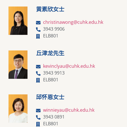
黄素欣女士
christinawong@cuhk.edu.hk
3943 9906
ELB801
丘津龙先生
kevinclyau@cuhk.edu.hk
3943 9913
ELB801
邱怀恩女士
winnieyau@cuhk.edu.hk
3943 0891
ELB801