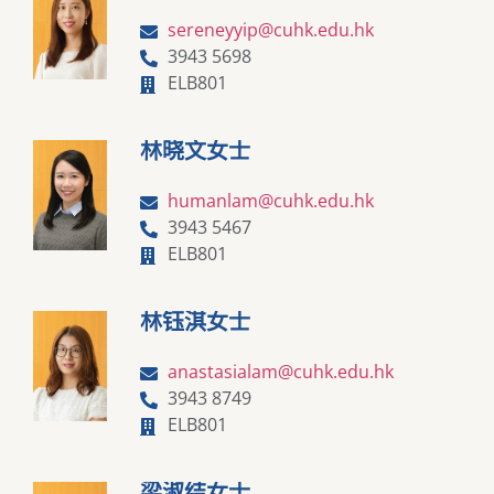
sereneyyip@cuhk.edu.hk
3943 5698
ELB801
林晓文女士
humanlam@cuhk.edu.hk
3943 5467
ELB801
林钰淇女士
anastasialam@cuhk.edu.hk
3943 8749
ELB801
梁淑结女士