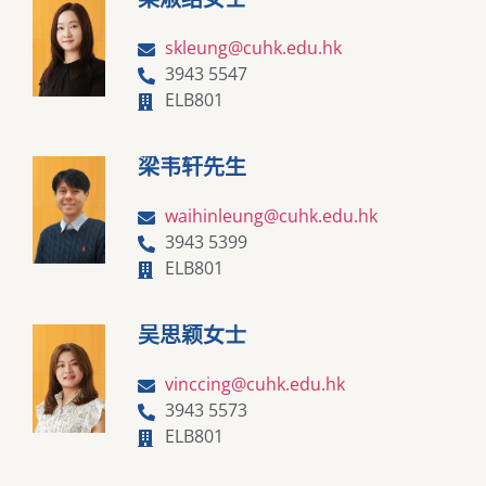
skleung@cuhk.edu.hk
3943 5547
ELB801
梁韦轩先生
waihinleung@cuhk.edu.hk
3943 5399
ELB801
吴思颖女士
vinccing@cuhk.edu.hk
3943 5573
ELB801