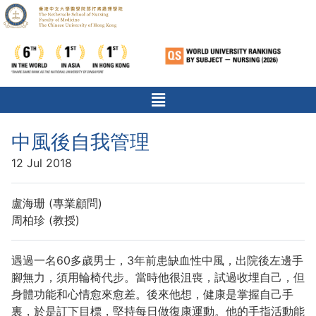
中風後自我管理
12 Jul 2018
盧海珊 (專業顧問)
周柏珍 (教授)
遇過一名60多歲男士，3年前患缺血性中風，出院後左邊手
腳無力，須用輪椅代步。當時他很沮喪，試過收埋自己，但
身體功能和心情愈來愈差。後來他想，健康是掌握自己手
裏，於是訂下目標，堅持每日做復康運動。他的手指活動能