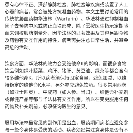
患有心律不正、深部静脉栓塞、肺栓塞等疾病或装置了人工
心瓣的病者，常会被处方抗凝血药物。本文主要讨论常用的
传统抗凝血药物华法林（Warfarin）。华法林通过抑制凝血
因子去预防中风或防止血块形成，除了需按医生指示定期验
血来调校服药剂量外，因华法林的显著效果及其容易跟食物
及药物有交互作用的特性，病者需要注意日常生活，并避免
高危的活动。
饮食方面，华法林的效力会受维他命K的影响，而很多食物
饮品例如绿叶蔬菜、鸡肝、猪肝、黄豆油、绿茶等都会含有
较多维他命K，所以病者须保持固定食量，避免加减，以维
持稳定的维他命K水平，另外亦应避免饮酒。很多常用西药
（如亚士匹灵）、中成药（如人参、当归）、维他命补充剂
或保健产品等都与华法林有交互作用，所以在变更服用任何
药物及补充剂前，必须征询医生的意见。
服用华法林最常见的副作用是出血，服药期间病者应避免参
与一些令身体易受伤的活动。病者须经常注意身体是否有不