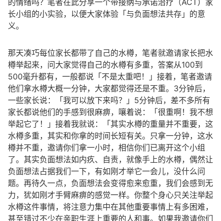
的情绪吗？笔者在此分享一个带接纳与承诺治疗（ACT）家
长小组的小实验，以便大家体验「与负面想法共存」的意
义。
那天凑巧每位家长都带了自己的水樽，笔者就邀请家长把水
樽举起来，问大家觉得自己的水樽有多重，答案从100到
500毫升都有，一般都说「不是太重吧！」接着，笔者邀请
他们拿水樽大概一分钟，大家都觉得还是不重。3分钟后，
一些家长说：「我可以放下来吗？」5分钟后，差不多所有
家长都说他们的手感到很麻痹，嚷着说：「很重啊！我不想
举起它了！」接着我就说：「其实水樽的重量并不重要，这
水樽多重，其实和你拿的时间长短有关。只拿一分钟，这水
樽并不重，邀请你们拿一小时，相信你们已离开这个小组
了。其实负面想法如内疚、自责，就像手上的水樽，偶然让
负面想法占据我们一下，有如刚才举它一会儿，没什么问
题。再待久一点，负面想法会变得愈来愈重，我们会感到无
力，犹如刚才手臂麻痹的感觉一样。你整个身心只关注举起
水樽这件事情，将注意力集中在其他重要事情上有多困难，
甚至错过不少在亲职生涯上重要的人和事。如果我邀请你们