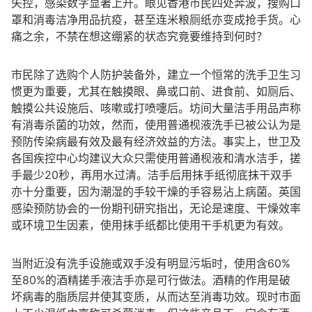
失控，感染数字显著上升。眼见香港市民四处奔波，搜购口
罩和消毒洁净用品抗疫，甚至连米粮厕纸亦变成抢手货。心
痛之余，不禁在想这绷紧的状态究竟要维持到何时？
市民除了选购个人防护装备外，建立一个恒常的洗手卫生习
惯更为重要，尤其在触摸眼、鼻或口前、进食前、如厕后、
触摸公共设施后、咳嗽或打喷嚏后。坊间大量洁手用品声称
有消毒杀菌的功效，然而，使用普通枧液洗手已被公认为是
预防传染病最有效及最有经济效益的方法。事实上，世卫及
各国疾控中心均建议大众只需使用普通枧液和清水洁手，搓
手最少20秒，再用水过清。洁手后用抹手纸彻底抹干双手
亦十分重要，因为潮湿的手较干燥的手容易沾上病菌。英国
感染预防协会的一份期刊研究指出，无论是速度、干燥效率
或环境卫生因素，使用抹手纸都比使用干手机更为有效。
当附近没有洗手设施或双手没有明显污垢时，使用含60%
至80%的酒精搓手液洁手亦是可行做法。酒精的作用是破
坏病毒的脂质层并使其变质，从而达至消毒功效。现时市面