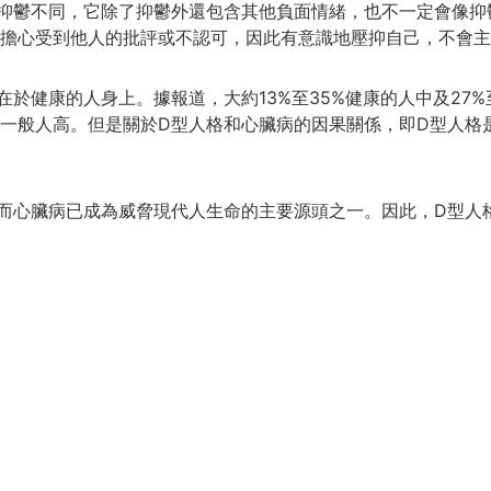
抑鬱不同，它除了抑鬱外還包含其他負面情緒，也不一定會像抑
擔心受到他人的批評或不認可，因此有意識地壓抑自己，不會主
於健康的人身上。據報道，大約13%至35%健康的人中及27%
一般人高。但是關於D型人格和心臟病的因果關係，即D型人格
而心臟病已成為威脅現代人生命的主要源頭之一。因此，D型人