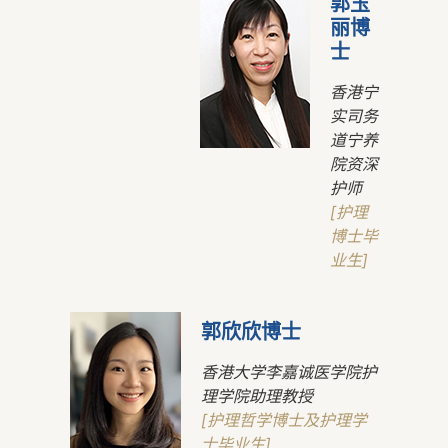
郭玉
丽博
士
香港宁
实司务
道宁养
院资深
护师
[护理
博士毕
业生]
郭欣欣博士
香港大学李嘉诚医学院护
理学院助理教授
[护理哲学博士及护理学
士毕业生]