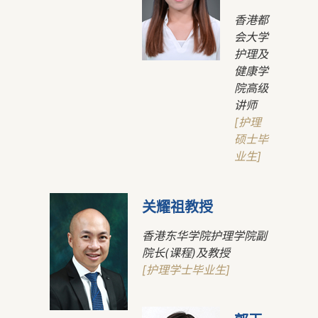
香港都
会大学
护理及
健康学
院高级
讲师
[护理
硕士毕
业生]
关耀祖教授
香港东华学院护理学院副
院长(课程)及教授
[护理学士毕业生]