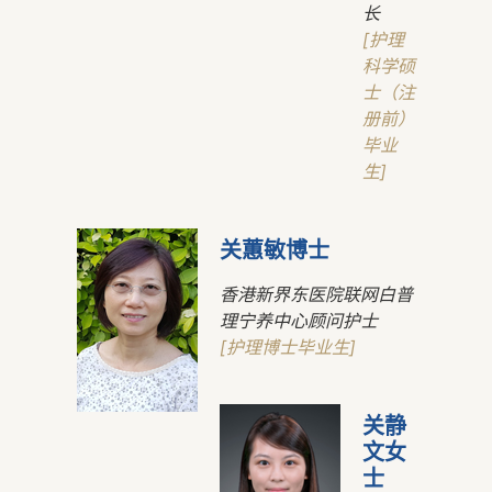
长
[护理
科学硕
士（注
册前）
毕业
生]
关蕙敏博士
香港新界东医院联网白普
理宁养中心顾问护士
[护理博士毕业生]
关静
文女
士