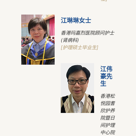
江琳琳女士
香港玛嘉烈医院顾问护士
(肾病科)
[护理硕士毕业生]
江伟
豪先
生
香港松
悦园耆
欣护养
院暨日
间护理
中心院