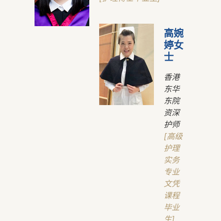
高婉
婷女
士
香港
东华
东院
资深
护师
[高级
护理
实务
专业
文凭
课程
毕业
生]