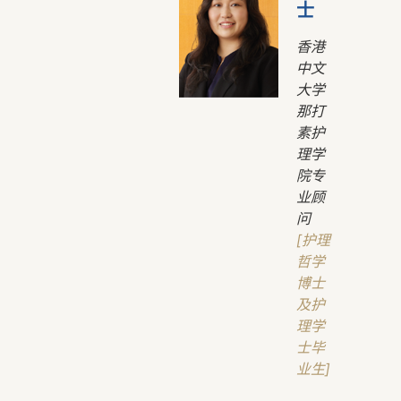
士
香港
中文
大学
那打
素护
理学
院专
业顾
问
[护理
哲学
博士
及护
理学
士毕
业生]