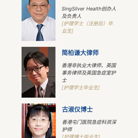
SingSilver Health创办人
及负责人
[护理学士（注册后）毕
业生]
简柏谦大律师
香港非执业大律师、英国
事务律师及英国急症室护
士
[护理学士毕业生]
古淑仪博士
香港屯门医院急症科资深
护师
[护理博士毕业生]