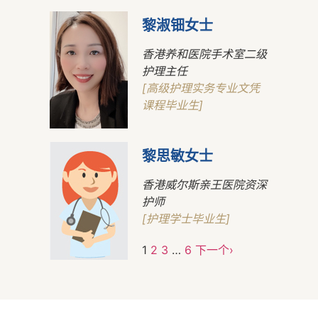
黎淑钿女士
香港养和医院手术室二级
护理主任
[高级护理实务专业文凭
课程毕业生]
黎思敏女士
香港威尔斯亲王医院资深
护师
[护理学士毕业生]
1
2
3
…
6
下一个›