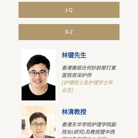
J-Q
R-Z
林键先生
香港雅丽氏何妙龄那打素
医院资深护师
[护理硕士及护理学士毕
业生]
林清教授
香港东华学院护理学院副
院长(研究)及教授暨中西