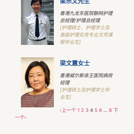
梁乐文先生
香港九龙东医院聨网护理
总经理/护理总经理
[护理硕士、护理学士及
高级护理实务专业文凭课
程毕业生]
梁文蕙女士
香港威尔斯亲王医院病房
经理
[护理硕士及护理学士毕
业生]
‹上一个
1
2
3
4
5
6
…
8
下
一个›