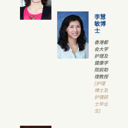
李慧
敏博
士
香港都
会大学
护理及
健康学
院前助
理教授
[护理
博士及
护理硕
士毕业
生]