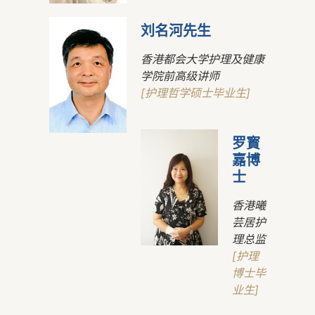
刘名河先生
香港都会大学护理及健康
学院前高级讲师
[护理哲学硕士毕业生]
罗寳
嘉博
士
香港曦
芸居护
理总监
[护理
博士毕
业生]