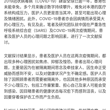
2019冠状病毒病（COVID-19）肆虐全球已逾一年，香港也
未能幸免，多个月来确诊数字持续攀升，难免对本港的医疗
系统构成压力，医护人员更是首当其冲，甚至可能出现心理
及情绪困扰。此外，COVID-19患者亦会因病情而承受莫大
的心理压力。有见及此，笔者及研究团队就中国在严重急性
呼吸系统综合症（SARS）及COVID-19两次疫情期间，患
者及医护人员的心理问题之影响因素，进行了一次文献探
讨。
文献探讨结果显示，患者及医护人员在这两次疫情期间，都
出现多种心理困扰如焦虑、抑郁及惶恐。患者出现心理问
题，主要是因为在被隔离期间思念及牵挂家人、因生命正受
威胁而感到不安，以及对健康状况产生不确定感。医护人员
除了因照顾患者而需要被隔离外，也因其他多种原因而承受
不少心理压力，包括工作量繁重、担心自己及家人可能会受
到感染、因目睹患者的健康状态每况愈下而感到沮丧，以及
因要穿着保护衣工作而产生负担。