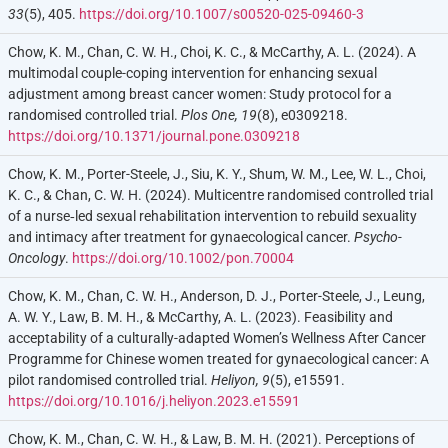
33
(5), 405.
https://doi.org/10.1007/s00520-025-09460-3
Chow, K. M., Chan, C. W. H., Choi, K. C., & McCarthy, A. L. (2024). A
multimodal couple-coping intervention for enhancing sexual
adjustment among breast cancer women: Study protocol for a
randomised controlled trial.
Plos One, 19
(8), e0309218.
https://doi.org/10.1371/journal.pone.0309218
Chow, K. M., Porter-Steele, J., Siu, K. Y., Shum, W. M., Lee, W. L., Choi,
K. C., & Chan, C. W. H. (2024). Multicentre randomised controlled trial
of a nurse‐led sexual rehabilitation intervention to rebuild sexuality
and intimacy after treatment for gynaecological cancer.
Psycho-
Oncology
.
https://doi.org/10.1002/pon.70004
Chow, K. M., Chan, C. W. H., Anderson, D. J., Porter-Steele, J., Leung,
A. W. Y., Law, B. M. H., & McCarthy, A. L. (2023). Feasibility and
acceptability of a culturally-adapted Women’s Wellness After Cancer
Programme for Chinese women treated for gynaecological cancer: A
pilot randomised controlled trial.
Heliyon, 9
(5), e15591.
https://doi.org/10.1016/j.heliyon.2023.e15591
Chow, K. M., Chan, C. W. H., & Law, B. M. H. (2021). Perceptions of