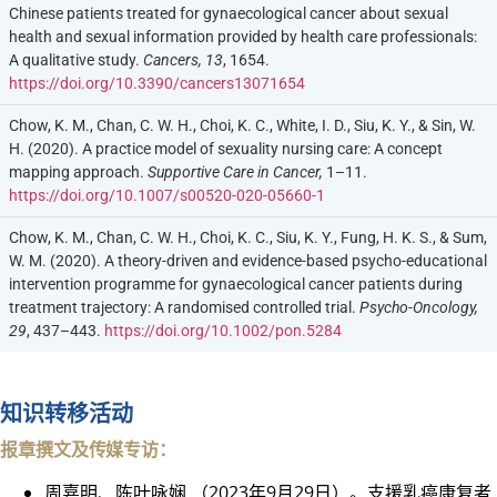
Chinese patients treated for gynaecological cancer about sexual
health and sexual information provided by health care professionals:
A qualitative study.
Cancers, 13
, 1654.
https://doi.org/10.3390/cancers13071654
Chow, K. M., Chan, C. W. H., Choi, K. C., White, I. D., Siu, K. Y., & Sin, W.
H. (2020). A practice model of sexuality nursing care: A concept
mapping approach.
Supportive Care in Cancer,
1–11.
https://doi.org/10.1007/s00520-020-05660-1
Chow, K. M., Chan, C. W. H., Choi, K. C., Siu, K. Y., Fung, H. K. S., & Sum,
W. M. (2020). A theory-driven and evidence-based psycho-educational
intervention programme for gynaecological cancer patients during
treatment trajectory: A randomised controlled trial.
Psycho-Oncology,
29
, 437–443.
https://doi.org/10.1002/pon.5284
知识转移活动
报章撰文及传媒专访：
周嘉明、陈叶咏娴 （2023年9月29日）。支援乳癌康复者