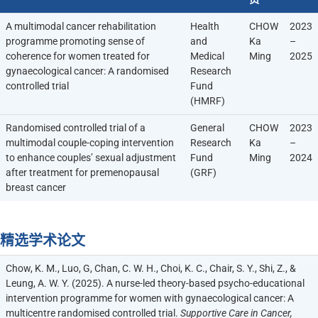
A multimodal cancer rehabilitation
Health
CHOW
2023
programme promoting sense of
and
Ka
–
coherence for women treated for
Medical
Ming
2025
gynaecological cancer: A randomised
Research
controlled trial
Fund
(HMRF)
Randomised controlled trial of a
General
CHOW
2023
multimodal couple-coping intervention
Research
Ka
–
to enhance couples’ sexual adjustment
Fund
Ming
2024
after treatment for premenopausal
(GRF)
breast cancer
精选学术论文
Chow, K. M., Luo, G, Chan, C. W. H., Choi, K. C., Chair, S. Y., Shi, Z., &
Leung, A. W. Y. (2025). A nurse-led theory-based psycho-educational
intervention programme for women with gynaecological cancer: A
multicentre randomised controlled trial.
Supportive Care in Cancer,