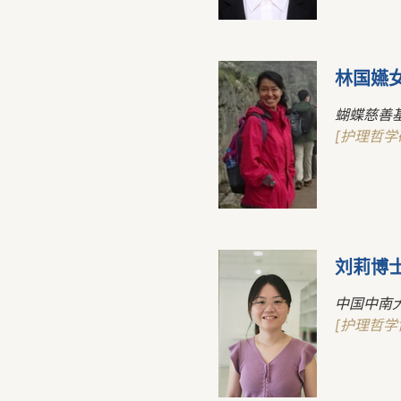
林国嬿
蝴蝶慈善
[护理哲学
刘莉博
中国中南
[护理哲学