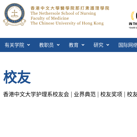
有关学院
教职员
教育
研究
国际网
校友
香港中文大学护理系校友会
业界典范
校友奖项
校
|
|
|