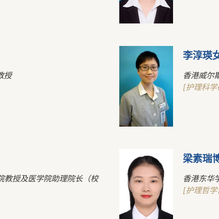
李淳瑛
教授
香港威尔
[护理科学
梁素瑞
院教授及医学院助理院长（校
香港东华
[护理哲学