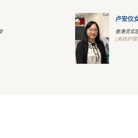
卢安仪
授
香港灵实
[高级护