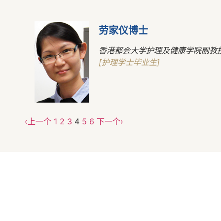
劳家仪博士
香港都会大学护理及健康学院副教
[护理学士毕业生]
‹上一个
1
2
3
4
5
6
下一个›