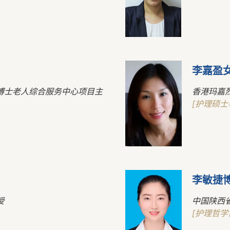
李嘉盈
博士老人综合服务中心项目主
香港玛嘉
[护理硕士
李敏捷
授
中国陕西
[护理哲学