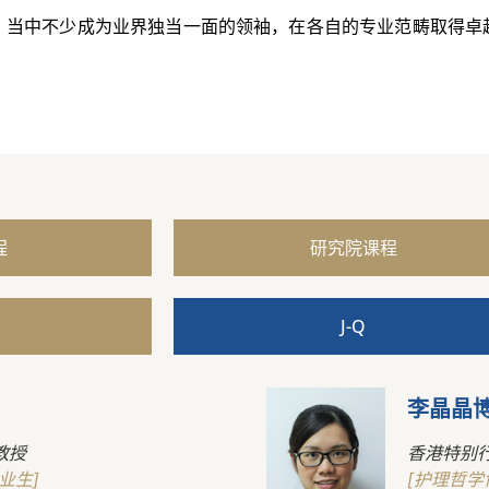
，当中不少成为业界独当一面的领袖，在各自的专业范畴取得卓
程
研究院课程
J-Q
李晶晶
教授
香港特别
业生]
[护理哲学